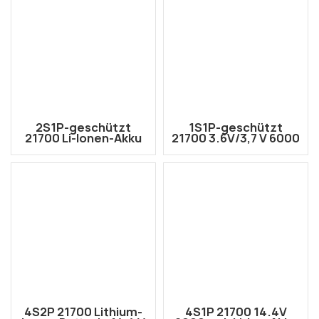
2S1P-geschützt
1S1P-geschützt
21700 Li-Ionen-Akku
21700 3.6V/3,7 V 6000
7,2 V 6000 mAh mit
mAh Li-Ionen-Akku
Amass XT30U-M-
mit herausgeführten
Anschluss
Kabeln
4S2P 21700 Lithium-
4S1P 21700 14.4V