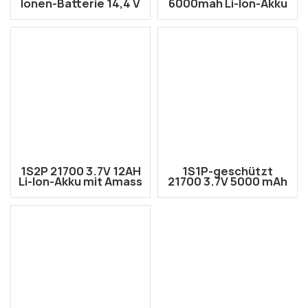
Ionen-Batterie 14,4 V
6000mah Li-Ion-Akku
12AH mit Amass
mit Aperation XT30U-
XT30U-Anschluss
Anschluss
1S2P 21700 3.7V 12AH
1S1P-geschützt
Li-Ion-Akku mit Amass
21700 3.7V 5000 mAh
XT30U-Anschluss
Li-Ionen-Akku mit
JST-Anschluss (PCM
in der Seite)