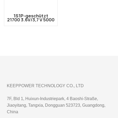
1S1P-geschützt
21700 3.6V/3,7 V 5000
mAh Li-Ionen-Akku
mit JST-Anschluss
KEEPPOWER TECHNOLOGY CO., LTD
7F, Bld 1, Huixun-Industriepark, 4 Baoshi-Straße,
Jiaoyitang, Tangxia, Dongguan 523723, Guangdong,
China