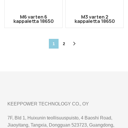
M6 varten 6
M3 varten 2
kappaletta 18650
kappaletta 18650
Ladattava Li-ion-
Ladattava Li-ion-
akkukotelo
akkukotelo
1
2
KEEPPOWER TECHNOLOGY CO., OY
7F, Bld 1, Huixunin teollisuuspuisto, 4 Baoshi Road,
Jiaoyitang, Tangxia, Dongguan 523723, Guangdong,