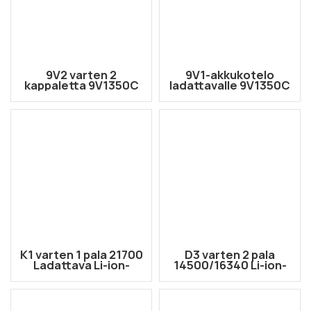
9V2 varten 2
9V1-akkukotelo
kappaletta 9V1350C
ladattavalle 9V1350C
Li-ion ladattava
Li-Ion -akulle
akkukotelo
K1 varten 1 pala 21700
D3 varten 2 pala
Ladattava Li-ion-
14500/16340 Li-ion-
akkukotelo
ladattava
kaksikäyttöinen
akkukotelo