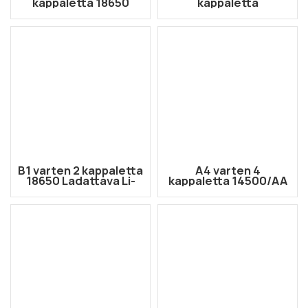
kappaletta 18650
kappaletta
Ladattava Li-ion-
20700.217000 Li-ion-
akkukotelo
ladattava
kaksikäyttöinen
akkukotelo
B1 varten 2 kappaletta
A4 varten 4
18650 Ladattava Li-
kappaletta 14500/AA
ion-akkukotelo
Li-ion ladattava
akkukotelo