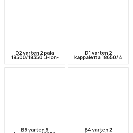
D2 varten 2 pala
D1 varten 2
18500/18350 Li-ion-
kappaletta 18650/ 4
ladattava
kappaletta 26650 Li-
kaksikäyttöinen
ion-ladattava
akkukotelo
kaksikäyttöinen
akkukotelo
B6 varten 6
B4 varten 2