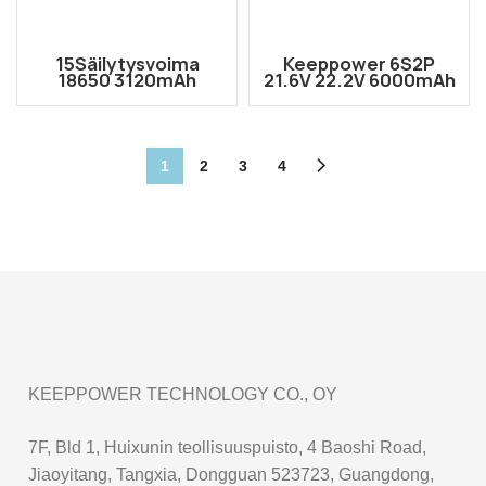
15Säilytysvoima
Keeppower 6S2P
18650 3120mAh
21.6V 22.2V 6000mAh
suojattu ladattava
18650 FPV drone ja
litiumioniakku P1831R
UAV suuritehoinen Li-
JST-johdoilla
ion akkupaketti
AMASS XT90S-F
liittimellä
1
2
3
4
KEEPPOWER TECHNOLOGY CO., OY
7F, Bld 1, Huixunin teollisuuspuisto, 4 Baoshi Road,
Jiaoyitang, Tangxia, Dongguan 523723, Guangdong,