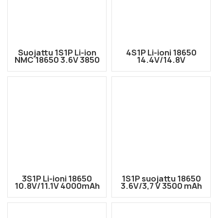
Suojattu 1S1P Li-ion
4S1P Li-ioni 18650
NMC 18650 3.6V 3850
14.4V/14.8V
mAh 13,86 Wh
4000mAh ladattava
lämpötilalla. Suojaus
akku, jossa johdot irti
3S1P Li-ioni 18650
1S1P suojattu 18650
10.8V/11.1V 4000mAh
3.6V/3,7 V 3500 mAh
ladattava akku, jossa
Li-ion akku, jossa
johdot irti
johdot irti