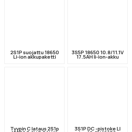
2S1P suojattu 18650
3S5P 18650 10.8/11.1V
Li-ion akkupaketti
17.5AH li-ion-akku
7.2V 3500mAh
62006-2p-liittimellä
liittimellä XT30
Tyypin C lataus 2S1p
3S1P DC -pistoke LI