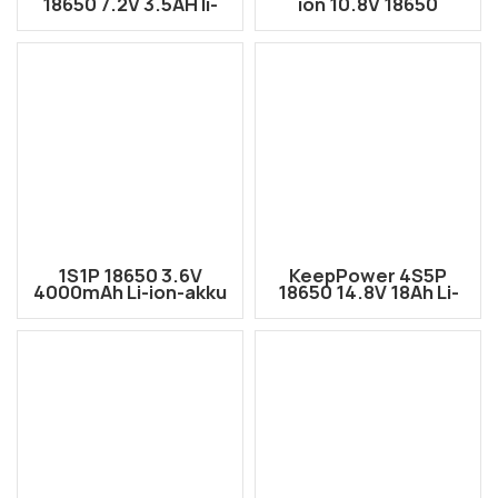
18650 7.2V 3.5AH li-
ion 10.8V 18650
ion-akku
3400mAh akkupaketti
(5.5*2.1MM DC -liitin)
1S1P 18650 3.6V
KeepPower 4S5P
4000mAh Li-ion-akku
18650 14.8V 18Ah Li-
ion-akkupaketti
luotainilmaisimen
vedenalaiseen
robottiin