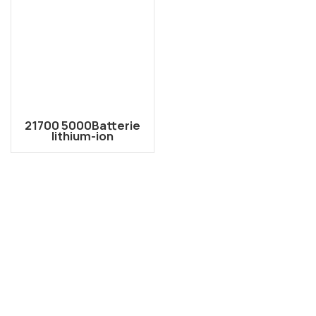
21700 5000Batterie
lithium-ion
rechargeable haute
capacité 3,66 V
Samsung INR21700-
50GB