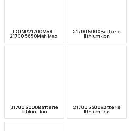
LG INR21700M58T
21700 5000Batterie
21700 5650Mah Max.
lithium-ion
12.5Une batterie au
rechargeable haute
lithium-ion
capacité 3,6 V LG
rechargeable de 3,6 V
INR21700 M50
haute capacité
21700 5000Batterie
21700 5300Batterie
lithium-ion
lithium-ion
rechargeable haute
rechargeable haute
capacité 3,6 V
capacité 3,6 V mAh
Samsung INR21700-
BAK N21700CD-53E
50E mAh