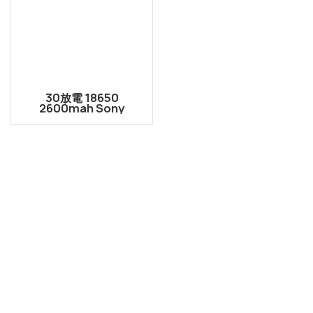
30放電 18650
2600mah Sony
US18650VTC5 リチウ
ムイオン充電式バッテリ
ー セル