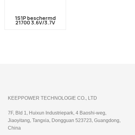
1S1P beschermd
21700 3.6V/3.7V
5000mAh li-ion accu
met JST-connector
KEEPPOWER TECHNOLOGIE CO., LTD
7F, Bld 1, Huixun Industriepark, 4 Baoshi-weg,
Jiaoyitang, Tangxia, Dongguan 523723, Guangdong,
China