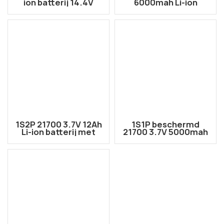
ion batterij 14.4V
6000mah Li-ion
12AH met
batterij met
verzameling XT30U-
verzameling XT30U-
connector
connector
1S2P 21700 3.7V 12Ah
1S1P beschermd
Li-ion batterij met
21700 3.7V 5000mah
verzameling XT30U-
Li-ion batterij met
connector
JST-connector (PCM
in zijkant)