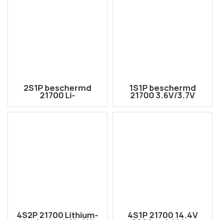
2S1P beschermd
1S1P beschermd
21700 Li-
21700 3.6V/3.7V
ionbatterijpak 7,2 V
6000mAh li-ion accu
6000 mAh met Amass
met draden uit
XT30U-M-connector
4S2P 21700 Lithium-
4S1P 21700 14.4V