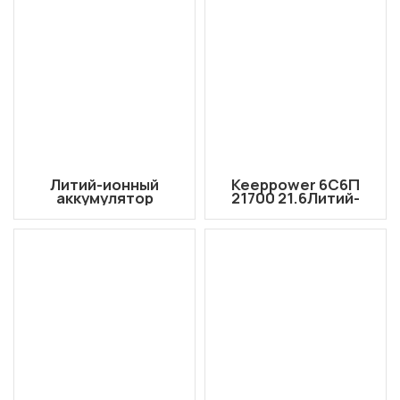
Литий-ионный
Keeppower 6С6П
аккумулятор
21700 21.6Литий-
Keeppower 6S3P-
ионный аккумулятор
2140P 21,6 В, 12 Ач с
высокой мощности
AMASS XT60-F и JST
для FPV-дронов и
XHP-7 для FPV-
БПЛА, 22,2 В, 30 Ач, с
дронов и БПЛА
разъемом AMASS
XT90S-F