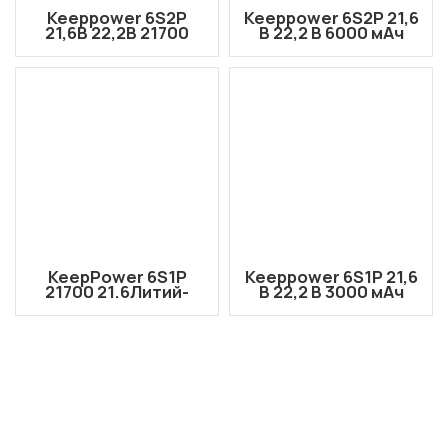
Keeppower 6S2P
Keeppower 6S2P 21,6
21,6В 22,2В 21700
В 22,2 В 6000 мАч
10000Литий-ионный
18650 Литий-ионный
аккумулятор
аккумулятор
высокой мощности
высокой мощности
для FPV-дронов и
для FPV-дронов и
БПЛА мАч с
БПЛА с разъемом
разъемом AMASS
AMASS XT90S-F
XT90S-F
KeepPower 6S1P
Keeppower 6S1P 21,6
21700 21.6Литий-
В 22,2 В 3000 мАч
ионный аккумулятор
18650 Литий-ионный
V/22,2 В, 5000 мАч
аккумулятор
для FPV-дронов и
высокой мощности
БПЛА с разъемом
для FPV-дронов и
AMASS XT60H-F
БПЛА с разъемом
AMASS XT60H-F