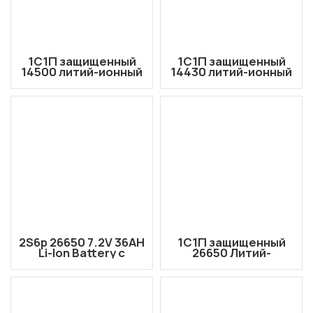
1С1П защищенный
1С1П защищенный
14500 литий-ионный
14430 литий-ионный
аккумулятор 3,6 В/3,7
аккумулятор 3,6 В
В, 1500 мАч,
950 мАч с выводом
выходные провода
проводов
2S6p 26650 7.2V 36AH
1С1П защищенный
Li-Ion Battery с
26650 Литий-
разъемом AMASS
батарея 3,6 В/3,7 В
XT30U
5500 мАч провода