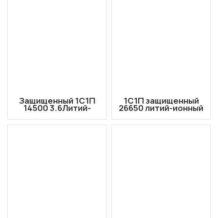
Защищенный 1С1П
1С1П защищенный
14500 3.6Литий-
26650 литий-ионный
ионный аккумулятор
аккумулятор
NMC V, 1,45 Ач с
3,6В/3,7В 7000мАч с
температурой.
выводом проводов
Защита