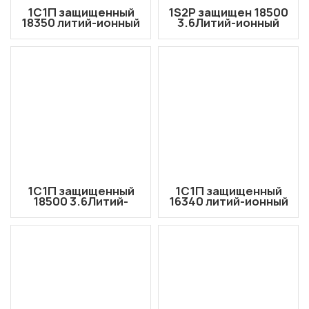
1С1П защищенный
1S2P защищен 18500
18350 литий-ионный
3.6Литий-ионный
аккумулятор
аккумулятор В/3,7 В,
3,6В/3,7В 1600мАч с
5200 мАч с
выводом проводов
выходными
проводами
1С1П защищенный
1С1П защищенный
18500 3.6Литий-
16340 литий-ионный
ионный аккумулятор
аккумулятор 3,6 В/3,7
V/3,7 В, 2600 мАч для
В, 1000 мАч,
инструментов для
выходные провода
татуировки