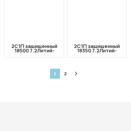
2С1П защищенный
2С1П защищенный
18500 7.2Литий-
18350 7.2Литий-
ионный аккумулятор
ионный аккумулятор
V/7,4 В, 2000 мАч с
В/7,4 В, 1400 мАч с
выходными
разъемом JST XH-4P
проводами
1
2