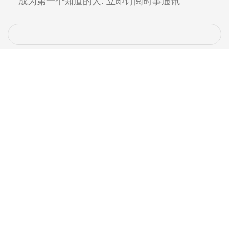
成为第一个知道的人. 立即订阅时事通讯
最近的帖子
14.8适用于 4S 锂离子电池应用的 V 电池组
PCB
8 月 7, 2026
暂无评论
AMASS 连接器 XT60-F 用于可靠的电池电
源连接
8 月 7, 2026
暂无评论