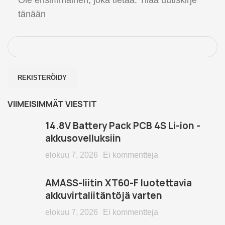
tänään
VIIMEISIMMÄT VIESTIT
14.8V Battery Pack PCB 4S Li-ion -
akkusovelluksiin
elokuu 7, 2026
Ei kommentteja
AMASS-liitin XT60-F luotettavia
akkuvirtaliitäntöjä varten
elokuu 7, 2026
Ei kommentteja