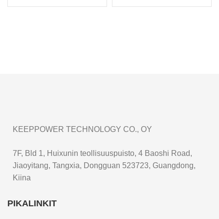
NCR18650PF PF 3,6V
suurikapasiteettinen
korkeavirta ladattava
ladattava
Li-ion akku
litiumioniakkukenno
KEEPPOWER TECHNOLOGY CO., OY
7F, Bld 1, Huixunin teollisuuspuisto, 4 Baoshi Road,
Jiaoyitang, Tangxia, Dongguan 523723, Guangdong,
Kiina
PIKALINKIT