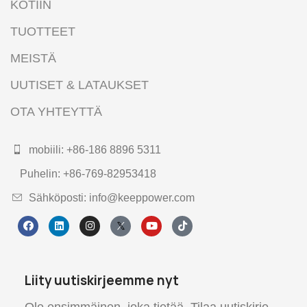
KOTIIN
TUOTTEET
MEISTÄ
UUTISET & LATAUKSET
OTA YHTEYTTÄ
mobiili: +86-186 8896 5311
Puhelin: +86-769-82953418
Sähköposti: info@keeppower.com
Liity uutiskirjeemme nyt
Ole ensimmäinen, joka tietää. Tilaa uutiskirje