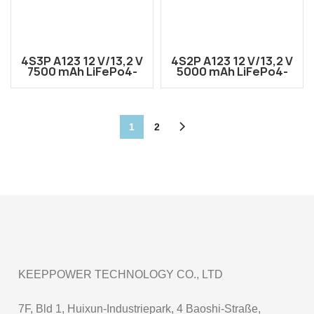
4S3P A123 12 V/13,2 V
4S2P A123 12 V/13,2 V
7500 mAh LiFePo4-
5000 mAh LiFePo4-
Akku. A123 Lithium-
Akku. A123 Lithium-
Eisenphosphat-Akku
Eisenphosphat-Akku
1
2
KEEPPOWER TECHNOLOGY CO., LTD
7F, Bld 1, Huixun-Industriepark, 4 Baoshi-Straße,