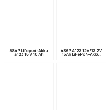
Anschluss
Anschluss
5S4P Lifepo4-Akku
4S6P A123 12V/13,2V
a123 16 V 10 Ah
15Ah LiFePo4-Akku.
Lithium-
A123 Lithium-
Eisenphosphat-Akku
Eisenphosphat-Akku