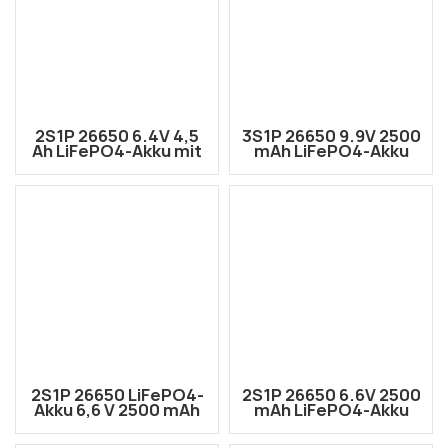
2S1P 26650 6.4V 4,5
3S1P 26650 9.9V 2500
Ah LiFePO4-Akku mit
mAh LiFePO4-Akku
Amass XT60-
mit AMASS AM-1015-F
Anschluss
und JST XH-4P-
Anschluss
2S1P 26650 LiFePO4-
2S1P 26650 6.6V 2500
Akku 6,6 V 2500 mAh
mAh LiFePO4-Akku
mit AMASS XT60-F
mit AMASS AM-1015-F
und JST XH-3P-
und JST XH-3P-