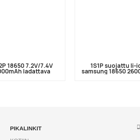
2P 18650 7.2V/7.4V
1S1P suojattu li-i
000mAh ladattava
samsung 18650 26
tiumioniakku DC:llä
3.6V/3.7V akku JS
5.5*2.1 liitin
liittimellä
PIKALINKIT