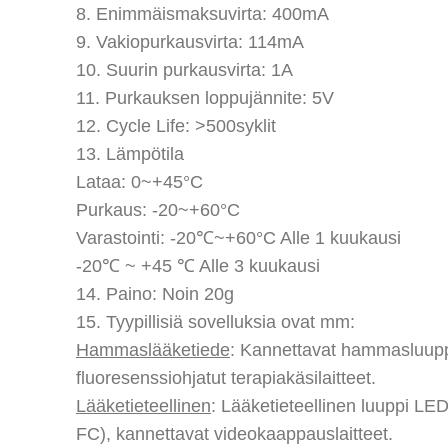
8. Enimmäismaksuvirta: 400mA
9. Vakiopurkausvirta: 114mA
10. Suurin purkausvirta: 1A
11. Purkauksen loppujännite: 5V
12. Cycle Life: >500syklit
13. Lämpötila
Lataa: 0~+45°C
Purkaus: -20~+60°C
Varastointi: -20℃~+60°C Alle 1 kuukausi
-20℃ ~ +45 ℃ Alle 3 kuukausi
14. Paino: Noin 20g
15. Tyypillisiä sovelluksia ovat mm:
Hammaslääketiede
: Kannettavat hammasluuppi
fluoresenssiohjatut terapiakäsilaitteet.
Lääketieteellinen
: Lääketieteellinen luuppi LE
FC), kannettavat videokaappauslaitteet.