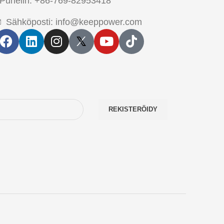
Puhelin: +86-769-82953418
Sähköposti: info@keeppower.com