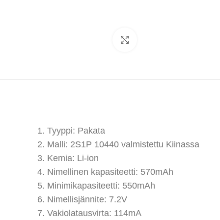
Klikkaa suuremmaksi
1. Tyyppi: Pakata
2. Malli: 2S1P 10440 valmistettu Kiinassa
3. Kemia: Li-ion
4. Nimellinen kapasiteetti: 570mAh
5. Minimikapasiteetti: 550mAh
6. Nimellisjännite: 7.2V
7. Vakiolatausvirta: 114mA