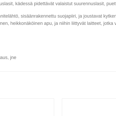
slasit, kädessä pidettävät valaistut suurennuslasit, puett
nitelähtö, sisäänrakennettu suojapiiri, ja joustavat kytke
en, heikkonäköinen apu, ja niihin liittyvät laitteet, jotk
kaus, jne