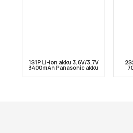
1S1P Li-ion akku 3,6V/3,7V
2S
3400mAh Panasonic akku
7
li