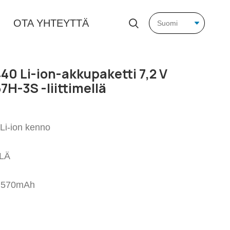
OTA YHTEYTTÄ
40 Li-ion-akkupaketti 7,2 V
H-3S -liittimellä
Li-ion kenno
LLÄ
i: 570mAh