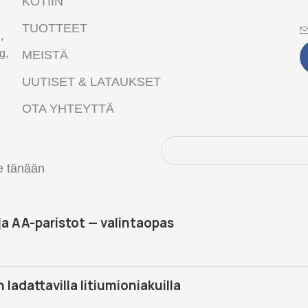
KOTIIN
TUOTTEET
,
g,
MEISTÄ
UUTISET & LATAUKSET
OTA YHTEYTTÄ
je tänään
ja AA-paristot — valintaopas
 ladattavilla litiumioniakuilla