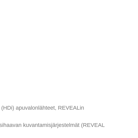
s (HDi) apuvalonlähteet, REVEALin
enssihaavan kuvantamisjärjestelmät (REVEAL