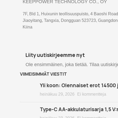
KEEPPOWER TECHNOLOGY CO., OY
7F, Bld 1, Huixunin teollisuuspuisto, 4 Baoshi Road
Jiaoyitang, Tangxia, Dongguan 523723, Guangdon
Kiina
Liity uutiskirjeemme nyt
Ole ensimmäinen, joka tietää. Tilaa uutiskir
VIIMEISIMMÄT VIESTIT
Yli koon: Olennaiset erot 14500 
heinäkuu 29, 2026
Ei kommentteja
Type-C AA-akkulaturisarja 1,5 V:n
heinäkuu 23, 2026
Ei kommentteja