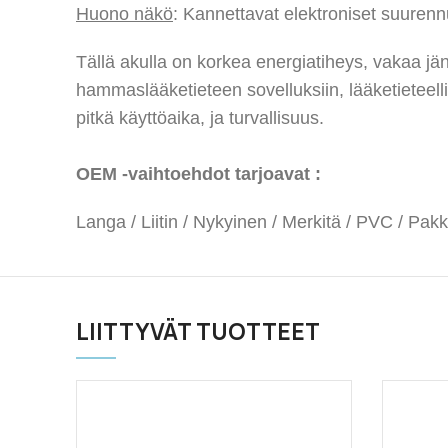
Huono näkö
: Kannettavat elektroniset suurennu
Tällä akulla on korkea energiatiheys, vakaa jän
hammaslääketieteen sovelluksiin, lääketieteellin
pitkä käyttöaika, ja turvallisuus.
OEM -vaihtoehdot tarjoavat :
Langa / Liitin / Nykyinen / Merkitä / PVC / Pak
LIITTYVÄT TUOTTEET