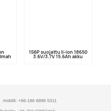
on
1S6P suojattu li-ion 18650
00mah
3.6V/3.7V 15.6Ah akku
T-
mobiili: +86-186 8896 5311