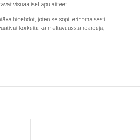
avat visuaaliset apulaitteet.
ntävaihtoehdot, joten se sopii erinomaisesti
a vaativat korkeita kannettavuusstandardeja,