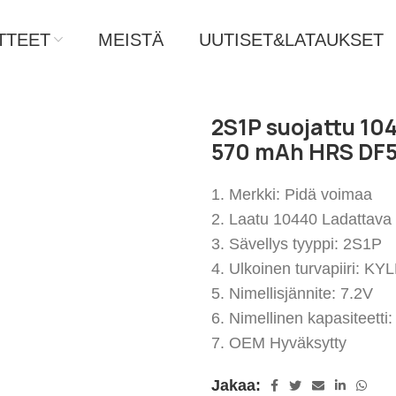
TTEET
MEISTÄ
UUTISET&LATAUKSET
2S1P suojattu 104
570 mAh HRS DF57
1. Merkki: Pidä voimaa
2. Laatu 10440 Ladattava 
3. Sävellys tyyppi: 2S1P
4. Ulkoinen turvapiiri: KY
5. Nimellisjännite: 7.2V
6. Nimellinen kapasiteett
7. OEM Hyväksytty
Jakaa: