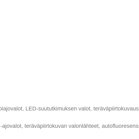
ajovalot, LED-suututkimuksen valot, teräväpiirtokuvau
D-ajovalot, teräväpiirtokuvan valonlähteet, autofluores