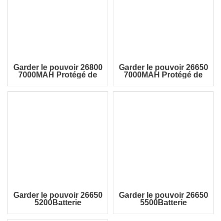
Garder le pouvoir 26800
Garder le pouvoir 26650
7000MAH Protégé de
7000MAH Protégé de
batterie rechargeable
3,6 V Li-ion Batterie
Li-ion P2680C
rechargeable P2670C
3,6 V
Garder le pouvoir 26650
Garder le pouvoir 26650
5200Batterie
5500Batterie
rechargeable Li-ion
rechargeable Li-ion
protégée mAh P2652C
protégée mAh P2655C