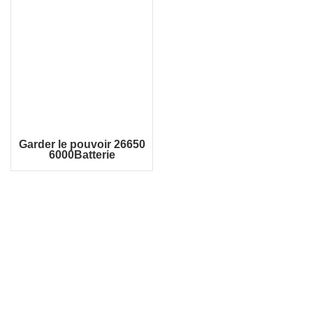
Garder le pouvoir 26650
6000Batterie
rechargeable Li-ion
protégée mAh P2660C