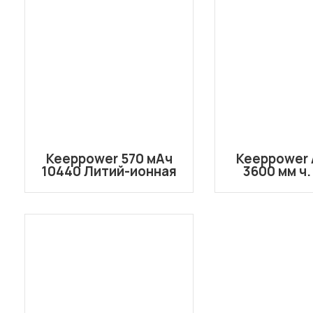
Keeppower 570 мАч
Keeppower A
10440 Литий-ионная
3600 мм ч.
аккумуляторная
2400 м
батарея с защитой
AAA 3,6 В P1044C