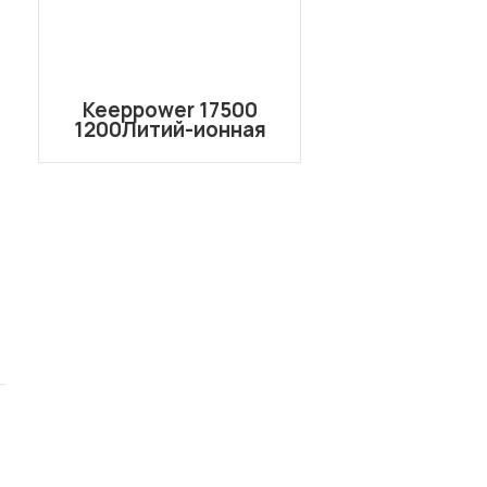
Keeppower 17500
1200Литий-ионная
аккумуляторная
батарея с защитой
мАч P1750C