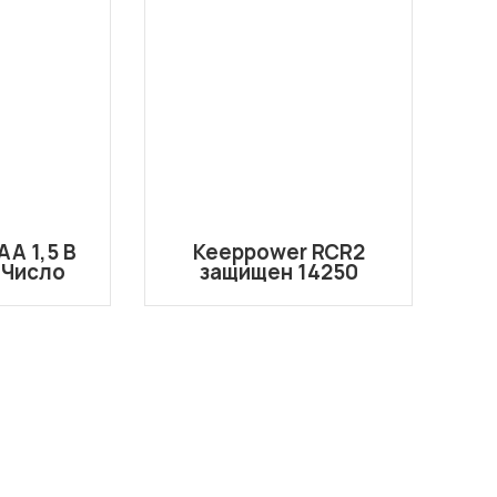
A 1,5 В
Keeppower RCR2
 Число
защищен 14250
Ач.
520Мах 3,6 В,
защищенная литий-
ионная
аккумуляторная
аккумуляторная
батарея 15270 CR2-P1