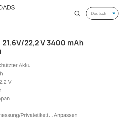
OADS
0 21.6V/22,2 V 3400 mAh
u
hützter Akku
Ah
2,2 V
h
Japan
messung/Privatetikett…Anpassen