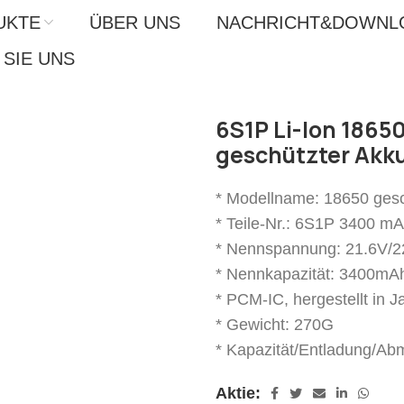
UKTE
ÜBER UNS
NACHRICHT&DOWNL
SIE UNS
6S1P Li-Ion 1865
geschützter Akk
* Modellname: 18650 gesc
* Teile-Nr.: 6S1P 3400 m
* Nennspannung: 21.6V/2
* Nennkapazität: 3400mA
* PCM-IC, hergestellt in 
* Gewicht: 270G
* Kapazität/Entladung/Ab
Aktie: