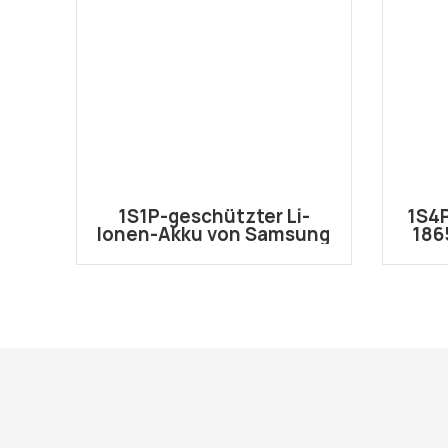
1S1P-geschützter Li-
1S4P
Ionen-Akku von Samsung
186
18650 2600mAh 3,6 V/3,7
V Akku mit JST-Anschluss