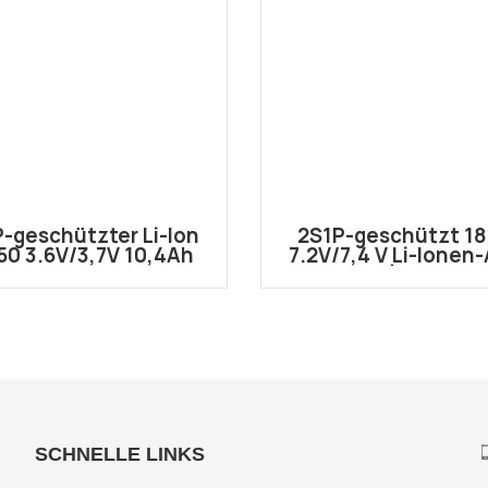
-geschützter Li-Ion
2S1P-geschützt 1
50 3.6V/3,7V 10,4Ah
7.2V/7,4 V Li-Ionen
Akkupack
2600 mAh(Auf 400
anpassen)
SCHNELLE LINKS