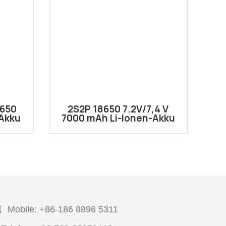
8650
2S2P 18650 7.2V/7,4 V
-Akku
7000 mAh Li-Ionen-Akku
0 mAh
mit Gleichstrom 5.5*2.1
w
Stecker
Mobile: +86-186 8896 5311