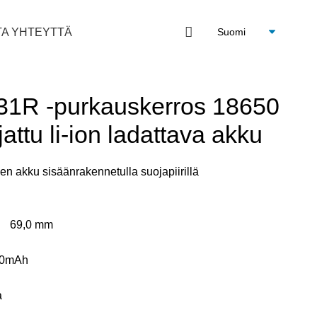
TA YHTEYTTÄ
1R -purkauskerros 18650
ttu li-ion ladattava akku
n akku sisäänrakennetulla suojapiirillä
） 69,0 mm
120mAh
a