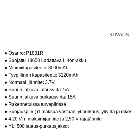
KUVAUS
● Osanro: P1831R
● Suojattu 18650 Ladattava Li-ion-akku
● Minimikapasiteetti: 3000mAh
● Tyypillinen kapasiteetti: 3120mAh
● Normaali jännite: 3.7V
● Suurin jatkuva latausvirta: 5A
● Suurin jatkuva purkausvirta: 15A
● Rakennetuissa turvapiirissä
● Suojauspiiri (Ylimaksua vastaan, ylipurkaus, ylivirta ja oiko
● 4,20 V: n maksimijännite ja 2,50 V rajajännite
● YLI 500 lataus-purkausjaksot