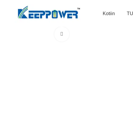
Kotiin
T
Klikkaa suuremmaksi