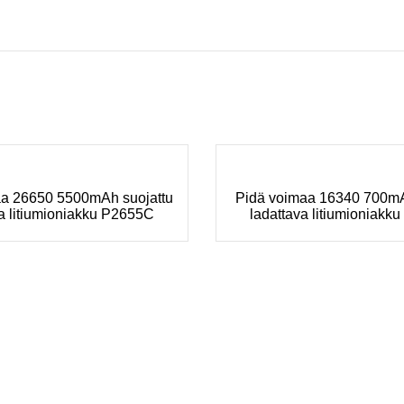
aa 26650 5500mAh suojattu
Pidä voimaa 16340 700mA
va litiumioniakku P2655C
ladattava litiumioniakk