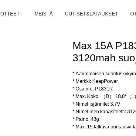
UOTTEET
MEISTÄ
UUTISET&LATAUKSET
O
Max 15A P183
3120mah suoja
* Äärimmäisen suorituskykyine
* Merkki: KeepPower
* Osa nro: P1831R
* Max. Koko: （D） 18.8*（L
* Nimellisjännite: 3.7V
* Nimellinen kapasiteetti: 3
* Paino: 48g
* Max. 15Jatkuva purkausvirt