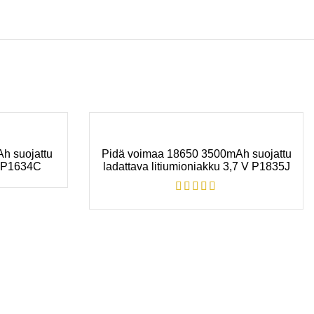
h suojattu
Pidä voimaa 18650 3500mAh suojattu
u P1634C
ladattava litiumioniakku 3,7 V P1835J