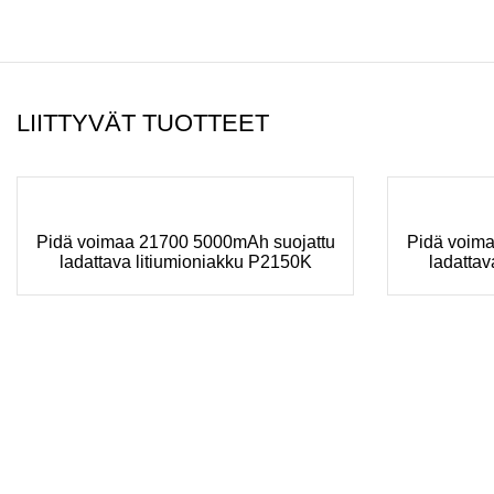
LIITTYVÄT TUOTTEET
Pidä voimaa 21700 5000mAh suojattu
Pidä voim
ladattava litiumioniakku P2150K
ladatta