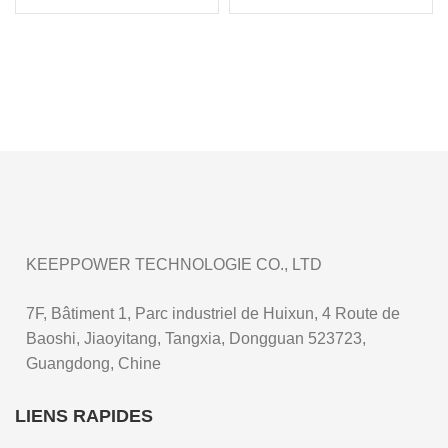
rechargeable V/11,1 V
V/3,7 V 7 800 mAh.
3400 mAh avec
connecteur Molex
KEEPPOWER TECHNOLOGIE CO., LTD
7F, Bâtiment 1, Parc industriel de Huixun, 4 Route de
Baoshi, Jiaoyitang, Tangxia, Dongguan 523723,
Guangdong, Chine
LIENS RAPIDES