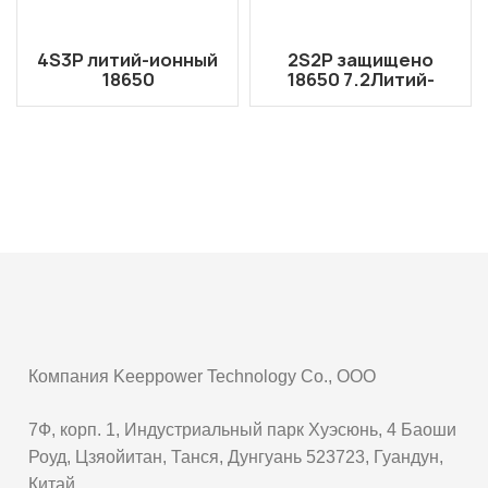
4S3P литий-ионный
2S2P защищено
18650
18650 7.2Литий-
14.4Защищенный
ионный аккумулятор
аккумуляторный
V/7,4 В, 5200 мАч для
блок В/14,8 В, 7800
фонаря/игрушки/
мАч
электроинструмент
а
Компания Keeppower Technology Co., ООО
7Ф, корп. 1, Индустриальный парк Хуэсюнь, 4 Баоши
Роуд, Цзяойитан, Танся, Дунгуань 523723, Гуандун,
Китай